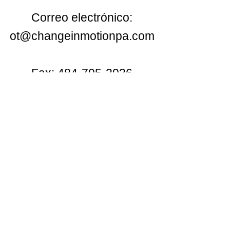
Correo electrónico:
ot@changeinmotionpa.com
Fax:
484-705-2036
Hogar
Acerca de Change In
Motion
Prevención de caídas
Autoevaluación del
riesgo de caídas